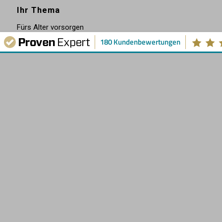
Ihr Thema
Fürs Alter vorsorgen
180 Kundenbewertungen
Vermögen aufbauen
Vermögen strukturieren
Vermögen übertragen
Vermögen sichern
Vermögen verwalten