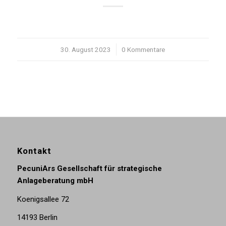
30. August 2023
/
0 Kommentare
Kontakt
PecuniArs Gesellschaft für strategische
Anlageberatung mbH
Koenigsallee 72
14193 Berlin