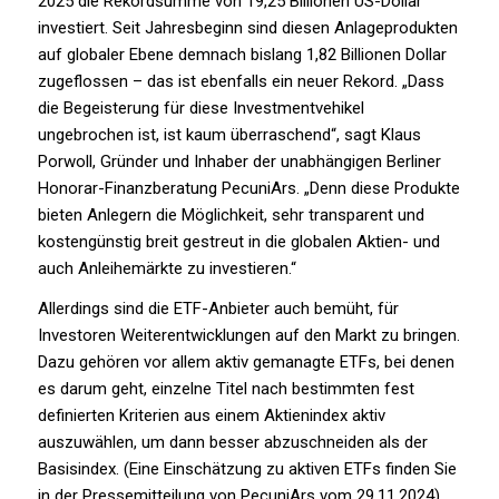
2025 die Rekordsumme von 19,25 Billionen US-Dollar
investiert. Seit Jahresbeginn sind diesen Anlageprodukten
auf globaler Ebene demnach bislang 1,82 Billionen Dollar
zugeflossen – das ist ebenfalls ein neuer Rekord. „Dass
die Begeisterung für diese Investmentvehikel
ungebrochen ist, ist kaum überraschend“, sagt Klaus
Porwoll, Gründer und Inhaber der unabhängigen Berliner
Honorar-Finanzberatung PecuniArs. „Denn diese Produkte
bieten Anlegern die Möglichkeit, sehr transparent und
kostengünstig breit gestreut in die globalen Aktien- und
auch Anleihemärkte zu investieren.“
Allerdings sind die ETF-Anbieter auch bemüht, für
Investoren Weiterentwicklungen auf den Markt zu bringen.
Dazu gehören vor allem aktiv gemanagte ETFs, bei denen
es darum geht, einzelne Titel nach bestimmten fest
definierten Kriterien aus einem Aktienindex aktiv
auszuwählen, um dann besser abzuschneiden als der
Basisindex. (Eine Einschätzung zu aktiven ETFs finden Sie
in der Pressemitteilung von PecuniArs vom 29.11.2024).