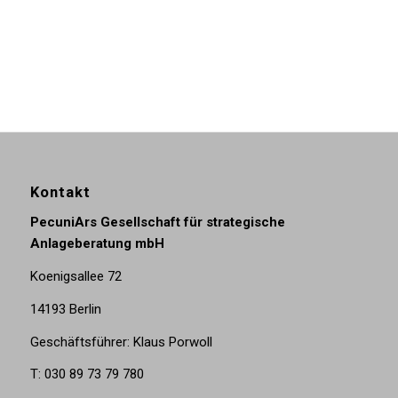
Kontakt
PecuniArs Gesellschaft für strategische
Anlageberatung mbH
Koenigsallee 72
14193 Berlin
Geschäftsführer: Klaus Porwoll
T: 030 89 73 79 780