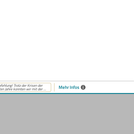
ehlung! Trotz der Krisen der
Mehr Infos
i
ten Jahre konnten wir mit der ...