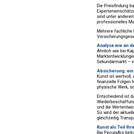
Die Preisfindung ba
Experteneinschätz
sind unter anderem
professionelles Ma
Mehrere fachliche 
Versicherungsgesel
Analyse wie an d
Ähnlich wie bei K
Marktentwicklunge
Sekundärmarkt – vo
Absicherung: ein 
Kunst ist wertvoll,
finanzielle Folgen
physische Werk, so
Entscheidend ist d
Wiederbeschaffung b
und die Wertentwic
So wird der aktuel
gleichzeitig Trans
Kunst als Teil Ih
Bei PecuniArs betra