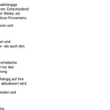
unabhängige
men. Entscheidend
er Werke, ein
nlose Provenienz.
oren und
en und
r- als auch den
 erhebliche
t nur das
nung.
hängig auf ihre
aktualisiert wird
mieden und
che