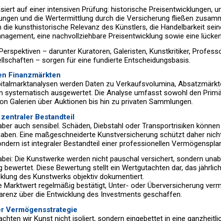
siert auf einer intensiven Prüfung: historische Preisentwicklungen, 
ungen und die Wertermittlung durch die Versicherung fließen zusam
 die kunsthistorische Relevanz des Künstlers, die Handelbarkeit sein
nagement, eine nachvollziehbare Preisentwicklung sowie eine lücke
Perspektiven – darunter Kuratoren, Galeristen, Kunstkritiker, Profess
lschaften – sorgen für eine fundierte Entscheidungsbasis.
en Finanzmärkten
apitalmarktanalysen werden Daten zu Verkaufsvolumina, Absatzmärkt
n systematisch ausgewertet. Die Analyse umfasst sowohl den Primä
n Galerien über Auktionen bis hin zu privaten Sammlungen.
zentraler Bestandteil
 aber auch sensibel. Schäden, Diebstahl oder Transportrisiken können
 haben. Eine maßgeschneiderte Kunstversicherung schützt daher nich
ndern ist integraler Bestandteil einer professionellen Vermögenspla
abei: Die Kunstwerke werden nicht pauschal versichert, sondern unab
ewertet. Diese Bewertung stellt ein Wertgutachten dar, das jährlich 
klung des Kunstwerks objektiv dokumentiert.
le Marktwert regelmäßig bestätigt, Unter- oder Überversicherung ver
parenz über die Entwicklung des Investments geschaffen.
rer Vermögensstrategie
chten wir Kunst nicht isoliert, sondern eingebettet in eine ganzheitli