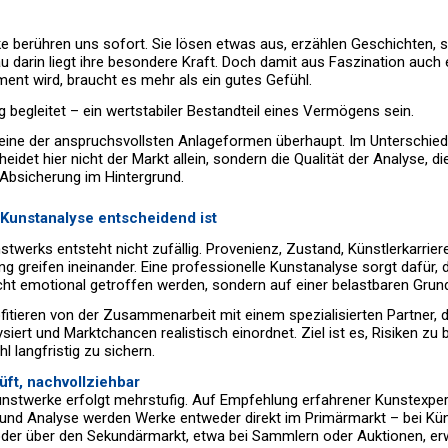
 berühren uns sofort. Sie lösen etwas aus, erzählen Geschichten, 
au darin liegt ihre besondere Kraft. Doch damit aus Faszination auch e
ment wird, braucht es mehr als ein gutes Gefühl.
g begleitet – ein wertstabiler Bestandteil eines Vermögens sein.
ie eine der anspruchsvollsten Anlageformen überhaupt. Im Unterschie
idet hier nicht der Markt allein, sondern die Qualität der Analyse, di
e Absicherung im Hintergrund.
Kunstanalyse entscheidend ist
twerks entsteht nicht zufällig. Provenienz, Zustand, Künstlerkarriere,
ng greifen ineinander. Eine professionelle Kunstanalyse sorgt dafür, 
ht emotional getroffen werden, sondern auf einer belastbaren Grun
itieren von der Zusammenarbeit mit einem spezialisierten Partner, 
iert und Marktchancen realistisch einordnet. Ziel ist es, Risiken zu
l langfristig zu sichern.
rüft, nachvollziehbar
unstwerke erfolgt mehrstufig. Auf Empfehlung erfahrener Kunstexpe
und Analyse werden Werke entweder direkt im Primärmarkt – bei Kün
oder über den Sekundärmarkt, etwa bei Sammlern oder Auktionen, er