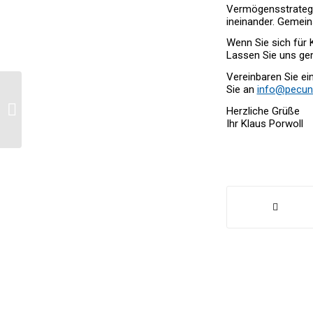
Vermögensstrategie
ineinander. Gemein
Wenn Sie sich für 
Lassen Sie uns gem
Vereinbaren Sie ei
Sie an
info@pecuni
Warum gute Geldanlage
oft nicht an Rendite
Herzliche Grüße
scheitert – sondern an
Ihr Klaus Porwoll
Entsche...