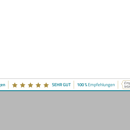
Empf
gen
SEHR GUT
100 %
Empfehlungen
letz