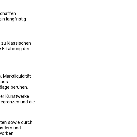
schaffen
in langfristig
d zu klassischen
e Erfahrung der
 Marktliquidität
dass
dlage beruhen.
der Kunstwerke
 begrenzen und die
rten sowie durch
stlern und
worben.