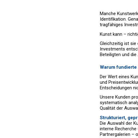
Manche Kunstwerke
Identifikation. Gen
tragfähiges Invest
Kunst kann – richti
Gleichzeitig ist s
Investments entsche
Beteiligten und di
Warum fundierte 
Der Wert eines Kuns
und Preisentwicklu
Entscheidungen nic
Unsere Kunden prof
systematisch analys
Qualität der Auswah
Strukturiert, gep
Die Auswahl der K
interne Recherche 
Partnergalerien – 