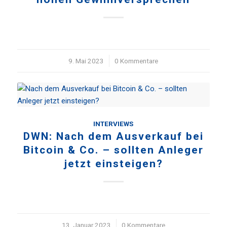
9. Mai 2023
/
0 Kommentare
INTERVIEWS
DWN: Nach dem Ausverkauf bei
Bitcoin & Co. – sollten Anleger
jetzt einsteigen?
13. Januar 2023
/
0 Kommentare