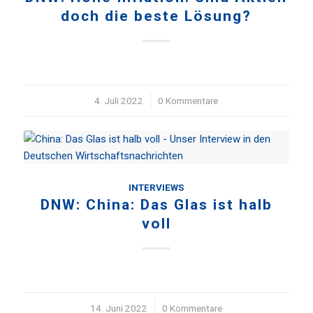
doch die beste Lösung?
4. Juli 2022
/
0 Kommentare
INTERVIEWS
DNW: China: Das Glas ist halb
voll
14. Juni 2022
/
0 Kommentare