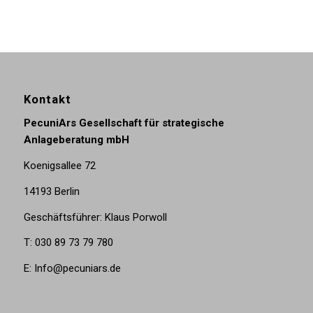
Kontakt
PecuniArs Gesellschaft für strategische
Anlageberatung mbH
Koenigsallee 72
14193 Berlin
Geschäftsführer: Klaus Porwoll
T: 030 89 73 79 780
E: Info@pecuniars.de