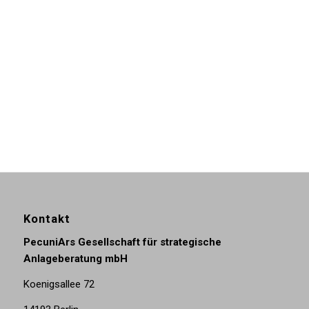
Finanzberatung?
Buchen Sie jetzt Ihr kostenloses
Erstgespräch mit mir!
Kontakt
PecuniArs Gesellschaft für strategische
Anlageberatung mbH
Koenigsallee 72