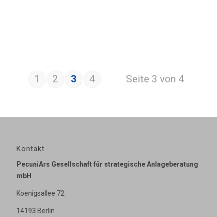
1
2
3
4
Seite 3 von 4
Kontakt
PecuniArs Gesellschaft für strategische Anlageberatung
mbH
Koenigsallee 72
14193 Berlin