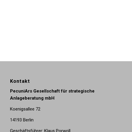
Buchen Sie jetzt Ihr kostenloses
Erstgespräch mit mir!
Kontakt
PecuniArs Gesellschaft für strategische
Anlageberatung mbH
Koenigsallee 72
14193 Berlin
Geschäftsführer: Klaus Porwoll